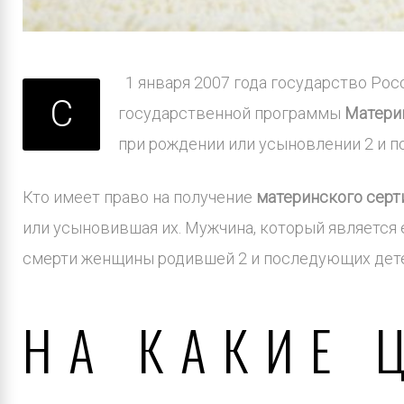
1 января 2007 года государство Ро
С
государственной программы
Матери
при рождении или усыновлении 2 и п
Кто имеет право на получение
материнского серт
или усыновившая их. Мужчина, который является
смерти женщины родившей 2 и последующих детей
НА КАКИЕ 