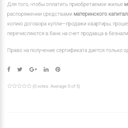
Для того, чтобы оплатить приобретаемое жилье
м
распоряжении средствами
материнского капитал
копию договора купли—продажи квартиры, прошед
перечисляются в банк на счет продавца в безна
Право на получение сертификата дается только о
Facebook
Twitter
Google+
LinkedIn
Pinterest
(
0 votes
. Average
0
of 5)
1
2
3
4
5