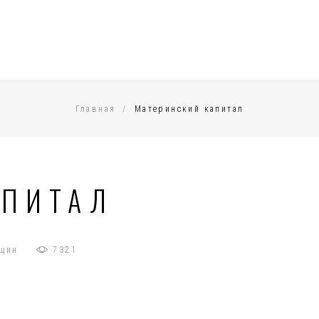
Главная
/
Материнский капитал
АПИТАЛ
щин
7321