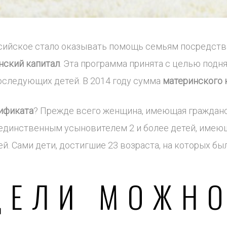
ссийское стало оказывать помощь семьям посредст
нский капитал
. Эта программа принята с целью под
оследующих детей. В 2014 году сумма
материнского 
ификата
? Прежде всего женщина, имеющая гражданс
 единственным усыновителем 2 и более детей, имеющ
. Сами дети, достигшие 23 возраста, на которых бы
ЦЕЛИ МОЖН