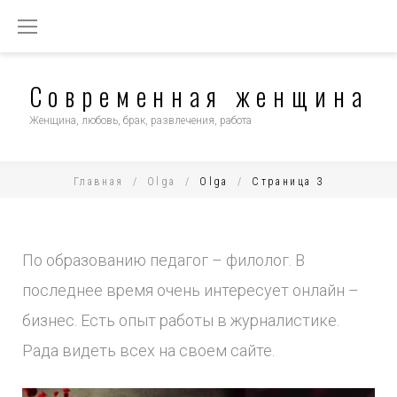
Перейти
к
содержимому
Современная женщина
Женщина, любовь, брак, развлечения, работа
Главная
/
Olga
/
Olga
/
Страница 3
АВТОР:
По образованию педагог – филолог. В
последнее время очень интересует онлайн –
бизнес. Есть опыт работы в журналистике.
OLGA
Рада видеть всех на своем сайте.